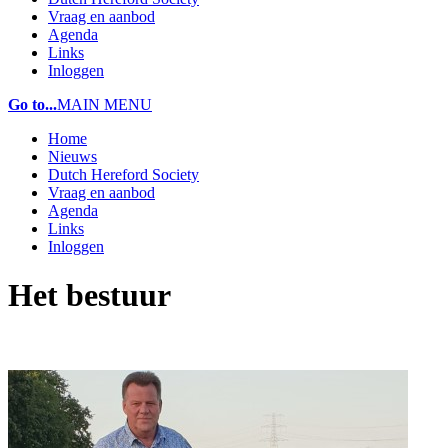
Vraag en aanbod
Agenda
Links
Inloggen
Go to...
MAIN MENU
Home
Nieuws
Dutch Hereford Society
Vraag en aanbod
Agenda
Links
Inloggen
Het bestuur