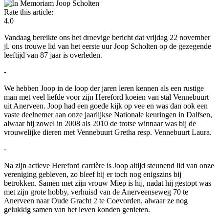
Rate this article:
4.0
Vandaag bereikte ons het droevige bericht dat vrijdag 22 november
jl. ons trouwe lid van het eerste uur Joop Scholten op de gezegende
leeftijd van 87 jaar is overleden.
-
We hebben Joop in de loop der jaren leren kennen als een rustige
man met veel liefde voor zijn Hereford koeien van stal Vennebuurt
uit Anerveen. Joop had een goede kijk op vee en was dan ook een
vaste deelnemer aan onze jaarlijkse Nationale keuringen in Dalfsen,
alwaar hij zowel in 2008 als 2010 de trotse winnaar was bij de
vrouwelijke dieren met Vennebuurt Gretha resp. Vennebuurt Laura.
-
Na zijn actieve Hereford carrière is Joop altijd steunend lid van onze
vereniging gebleven, zo bleef hij er toch nog enigszins bij
betrokken. Samen met zijn vrouw Miep is hij, nadat hij gestopt was
met zijn grote hobby, verhuisd van de Anerveenseweg 70 te
Anerveen naar Oude Gracht 2 te Coevorden, alwaar ze nog
gelukkig samen van het leven konden genieten.