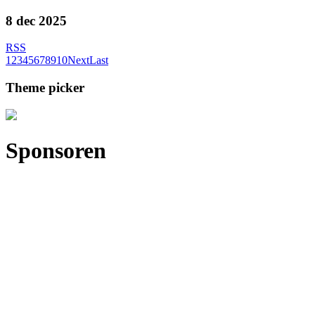
8 dec 2025
RSS
1
2
3
4
5
6
7
8
9
10
Next
Last
Theme picker
Sponsoren