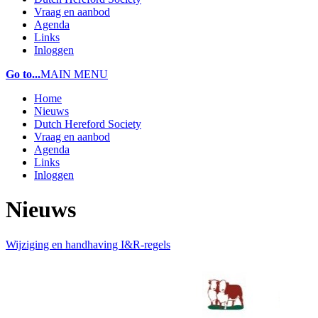
Vraag en aanbod
Agenda
Links
Inloggen
Go to...
MAIN MENU
Home
Nieuws
Dutch Hereford Society
Vraag en aanbod
Agenda
Links
Inloggen
Nieuws
Wijziging en handhaving I&R-regels